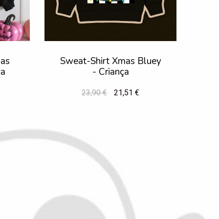
mas
Sweat-Shirt Xmas Bluey
ça
- Criança
23,90 €
21,51 €