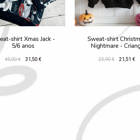
at-shirt Xmas Jack -
Sweat-shirt Christ
5/6 anos
Nightmare - Crian
45,00 €
31,50 €
23,90 €
21,51 €