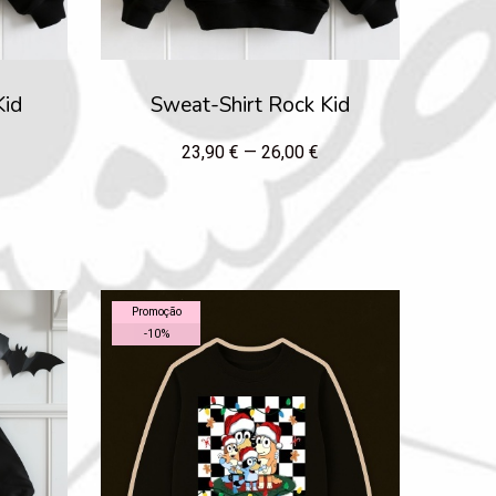
Kid
Sweat-Shirt Rock Kid
23,90 € — 26,00 €
Promoção
-
10
%